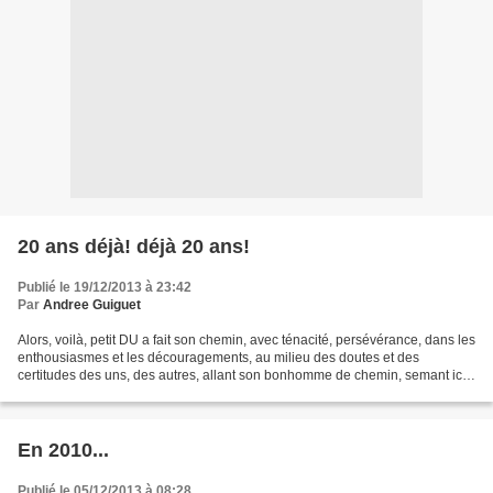
20 ans déjà! déjà 20 ans!
Publié le 19/12/2013 à 23:42
Par
Andree Guiguet
Alors, voilà, petit DU a fait son chemin, avec ténacité, persévérance, dans les
enthousiasmes et les découragements, au milieu des doutes et des
certitudes des uns, des autres, allant son bonhomme de chemin, semant ici
et là des animateurs d'ateliers...
En 2010...
Publié le 05/12/2013 à 08:28