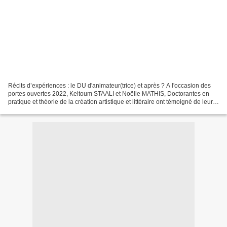
Récits d’expériences : le DU d'animateur(trice) et après ? A l'occasion des
portes ouvertes 2022, Keltoum STAALI et Noëlle MATHIS, Doctorantes en
pratique et théorie de la création artistique et littéraire ont témoigné de leur
parcours en écriture créative...