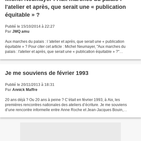
l'atelier et après, que serait une « publication
équitable » ?
Publié le 15/10/2014 à 22:27
Par
JMQ amu
Aux marches du palais : l 'atelier et après, que serait une « publication
équitable » ? Pour citer cet article : Michel Neumayer, "Aux marches du
palais : l'atelier et après, que serait une « publication équitable » ?"
duecriture.canalblog.com « La question...
Je me souviens de février 1993
Publié le 20/11/2013 à 18:31
Par
Annick Maffre
20 ans déjà ? Ou 20 ans à peine ? C’était en février 1993, à Aix, les
premières rencontres nationales des ateliers d’écriture. Je me souviens
d’une rencontre informelle entre Anne Roche et Jean-Jacques Bouin,
chargé de mission à la Drac : ils concoctaient...