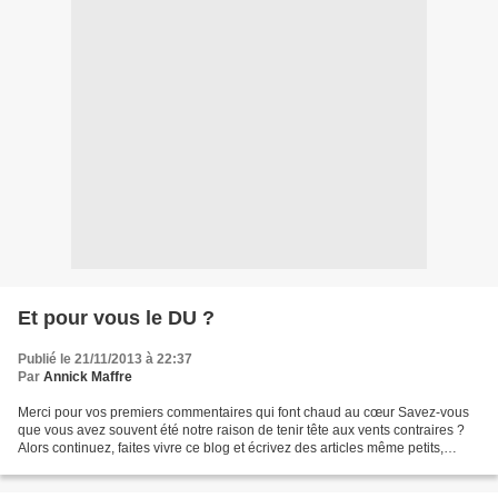
Et pour vous le DU ?
Publié le 21/11/2013 à 22:37
Par
Annick Maffre
Merci pour vos premiers commentaires qui font chaud au cœur Savez-vous
que vous avez souvent été notre raison de tenir tête aux vents contraires ?
Alors continuez, faites vivre ce blog et écrivez des articles même petits,
même qqs mots jetés à la va-vite...