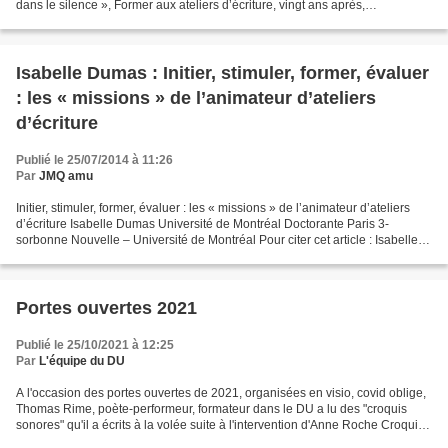
dans le silence », Former aux ateliers d’écriture, vingt ans après,
duecriture.canalblog.com Avant-propos...
Isabelle Dumas : Initier, stimuler, former, évaluer
: les « missions » de l’animateur d’ateliers
d’écriture
Publié le 25/07/2014 à 11:26
Par
JMQ amu
Initier, stimuler, former, évaluer : les « missions » de l’animateur d’ateliers
d’écriture Isabelle Dumas Université de Montréal Doctorante Paris 3-
sorbonne Nouvelle – Université de Montréal Pour citer cet article : Isabelle
Dumas, "Initier, stimuler,...
Portes ouvertes 2021
Publié le 25/10/2021 à 12:25
Par
L'équipe du DU
A l'occasion des portes ouvertes de 2021, organisées en visio, covid oblige,
Thomas Rime, poète-performeur, formateur dans le DU a lu des "croquis
sonores" qu'il a écrits à la volée suite à l'intervention d'Anne Roche Croquis
Sonores Suite à l'intervention...