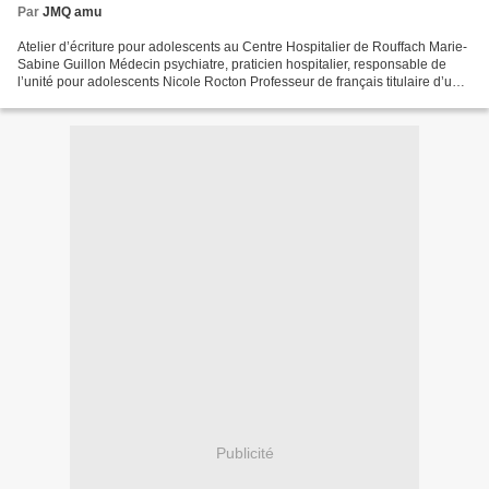
Par
JMQ amu
Atelier d’écriture pour adolescents au Centre Hospitalier de Rouffach Marie-
Sabine Guillon Médecin psychiatre, praticien hospitalier, responsable de
l’unité pour adolescents Nicole Rocton Professeur de français titulaire d’un
doctorat en littérature comparée...
Publicité