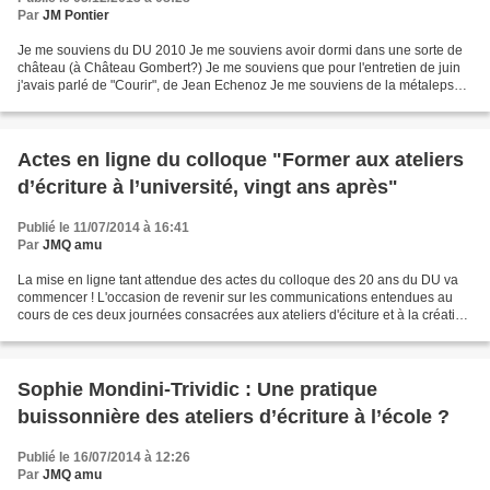
Par
JM Pontier
Je me souviens du DU 2010 Je me souviens avoir dormi dans une sorte de
château (à Château Gombert?) Je me souviens que pour l'entretien de juin
j'avais parlé de "Courir", de Jean Echenoz Je me souviens de la métalepse
d'André Bellatore Je me souviens...
Actes en ligne du colloque "Former aux ateliers
d’écriture à l’université, vingt ans après"
Publié le 11/07/2014 à 16:41
Par
JMQ amu
La mise en ligne tant attendue des actes du colloque des 20 ans du DU va
commencer ! L'occasion de revenir sur les communications entendues au
cours de ces deux journées consacrées aux ateliers d'éciture et à la création
littéraire. A tout seigneur tout...
Sophie Mondini-Trividic : Une pratique
buissonnière des ateliers d’écriture à l’école ?
Publié le 16/07/2014 à 12:26
Par
JMQ amu