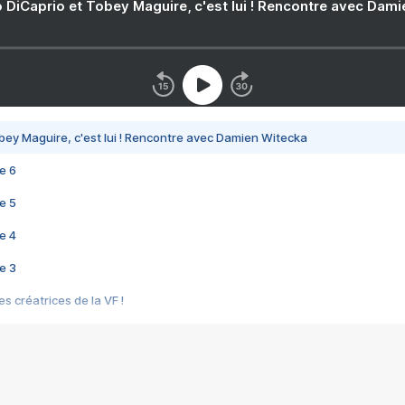
 DiCaprio et Tobey Maguire, c'est lui ! Rencontre avec Dam
bey Maguire, c'est lui ! Rencontre avec Damien Witecka
e 6
e 5
e 4
e 3
s créatrices de la VF !
e 2
e 1
e Mektoub My Love arrive enfin ! Rencontre avec Shaïn Boumedine et Sal