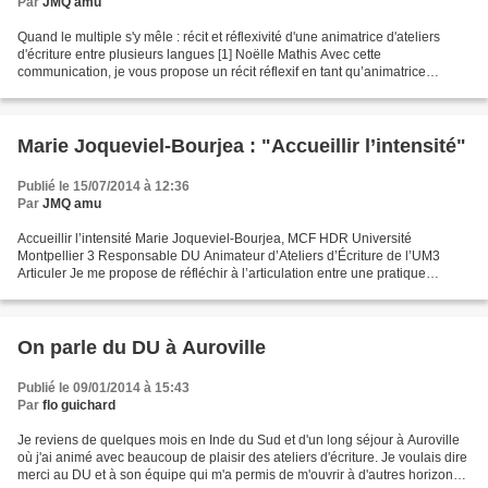
Par
JMQ amu
Quand le multiple s'y mêle : récit et réflexivité d'une animatrice d'ateliers
d'écriture entre plusieurs langues [1] Noëlle Mathis Avec cette
communication, je vous propose un récit réflexif en tant qu’animatrice
d’ateliers d’écriture entre plusieurs...
Marie Joqueviel-Bourjea : "Accueillir l’intensité"
Publié le 15/07/2014 à 12:36
Par
JMQ amu
Accueillir l’intensité Marie Joqueviel-Bourjea, MCF HDR Université
Montpellier 3 Responsable DU Animateur d’Ateliers d’Écriture de l’UM3
Articuler Je me propose de réfléchir à l’articulation entre une pratique
d’animation d’ateliers d’écriture « créative...
On parle du DU à Auroville
Publié le 09/01/2014 à 15:43
Par
flo guichard
Je reviens de quelques mois en Inde du Sud et d'un long séjour à Auroville
où j'ai animé avec beaucoup de plaisir des ateliers d'écriture. Je voulais dire
merci au DU et à son équipe qui m'a permis de m'ouvrir à d'autres horizons.