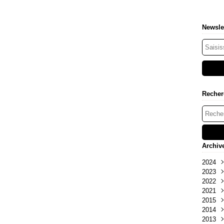
Newsle
Recher
Archiv
2024
2023
Déc
2022
Oct
Déc
2021
Déc
2015
Oct
2014
Févr
2013
Déc