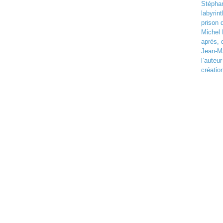
Stéphan
labyrin
prison
Michel 
après, 
Jean-Ma
l’auteu
création