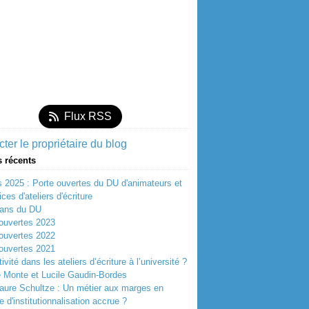
Flux RSS
ter le propriétaire du blog
s récents
 2025 : Porte ouvertes du DU d'animateurs et
ces d'ateliers d'écriture
 ans du DU
ouvertes 2023
ouvertes 2022
ouvertes 2021
ivité dans les ateliers d’écriture à l’université ?
 Monte et Lucile Gaudin-Bordes
aure Schultze : Un métier aux marges en
e d'institutionnalisation accrue ?