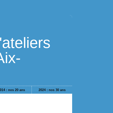
ateliers
Aix-
014 : nos 20 ans
2024 : nos 30 ans