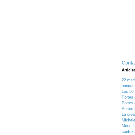
Contac
Article
22 mars
animatri
Les 30
Portes 
Portes 
Portes 
La créat
Michèle
Marie-L
context