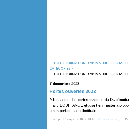
LE DU DE FORMATION D'ANIMATRICES/ANIMATEUR
CATEGORIES
>
LE DU DE FORMATION D'ANIMATRICES/ANIMATEUR
7 décembre 2023
Portes ouvertes 2023
A l'occasion des portes ouvertes du DU d'écriture 
maric BOUFFANGE étudiant en master a proposé
e à la performance théâtrale...
Posté par L'équipe du DU à 18:43 -
Commentaires [
…
]
- Pe