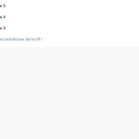
e 5
e 4
e 3
s créatrices de la VF !
e 2
e 1
e Mektoub My Love arrive enfin ! Rencontre avec Shaïn Boumedine et Sal
i : après Toni en famille
elle réalise le bouleversant Dites lui que je l'aime
ais ! Rencontre autour de Vie privée de Rebecca Zlotowski
 de Marguerite, Grave... Rencontre avec Ella Rumpf
 Les Rêveurs, un film intime sur la santé mentale