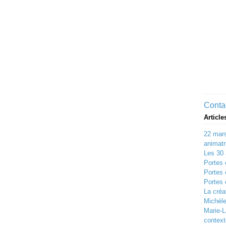
Contac
Article
22 mars
animatri
Les 30
Portes 
Portes 
Portes 
La créat
Michèle
Marie-L
context