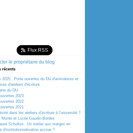
Flux RSS
ter le propriétaire du blog
s récents
 2025 : Porte ouvertes du DU d'animateurs et
ces d'ateliers d'écriture
 ans du DU
ouvertes 2023
ouvertes 2022
ouvertes 2021
ivité dans les ateliers d’écriture à l’université ?
 Monte et Lucile Gaudin-Bordes
aure Schultze : Un métier aux marges en
e d'institutionnalisation accrue ?