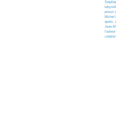
Stéphan
labyrin
prison
Michel 
après, 
Jean-Ma
l’auteu
création