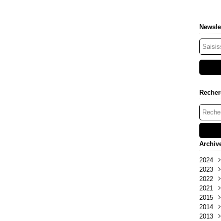
Newsle
Recher
Archiv
2024
2023
Déc
2022
Oct
Déc
2021
Déc
2015
Oct
2014
Févr
2013
Déc