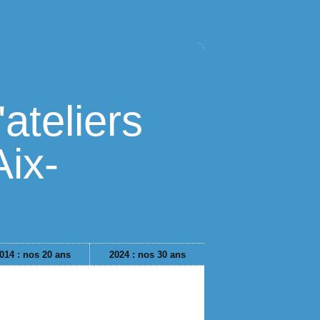
ateliers
Aix-
014 : nos 20 ans
2024 : nos 30 ans